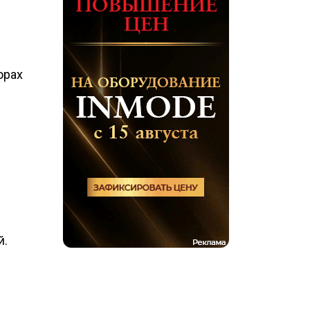
орах
й.