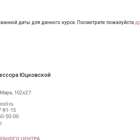
ванной даты для данного курса. Посмотрите пожалуйста
д
ессора Юцковской
Мира, 102к27
ool.ru
7-81-15
50-50-00
е
ЧЕБНОГО ЦЕНТРА