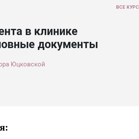
ВСЕ КУР
нта в клинике
сновные документы
ора Юцковской
я: