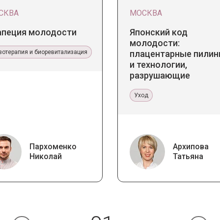
СКВА
МОСКВА
апеция молодости
Японский код
молодости:
зотерапия и биоревитализация
плацентарные пилин
и технологии,
разрушающие
стереотипы
Уход
Пархоменко
Архипова
Николай
Татьяна