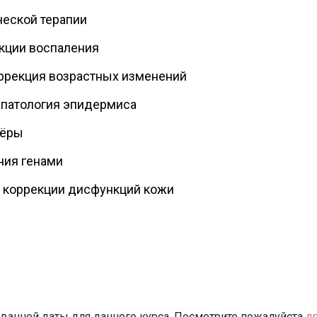
еской терапии
кции воспаления
ррекция возрастных изменений
 патология эпидермиса
кёры
ния генами
 коррекции дисфункций кожи
ванной даты для данного курса. Посмотрите пожалуйста
д