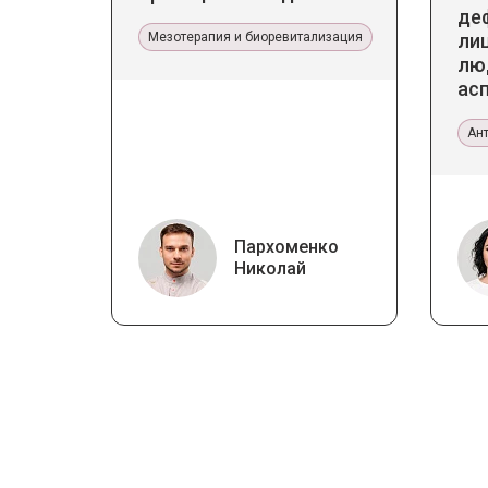
де
Мезотерапия и биоревитализация
лиц
лю
ас
те
Ан
Пархоменко
Николай