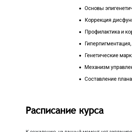
Основы эпигенетич
Коррекция дисфун
Профилактика и ко
Гиперпигментация,
Генетические мар
Механизм управле
Составление плана
Расписание курса
К сожалению, на данный момент нет запланиро