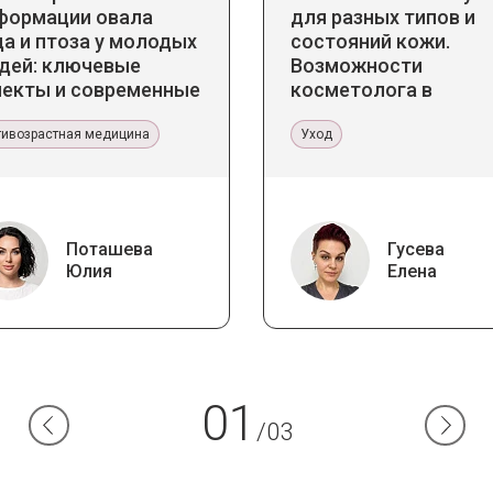
формации овала
для разных типов и
а и птоза у молодых
состояний кожи.
дей: ключевые
Возможности
пекты и современные
косметолога в
нденции
кабинете и дома
тивозрастная медицина
Уход
Поташева
Гусева
Юлия
Елена
01
/03