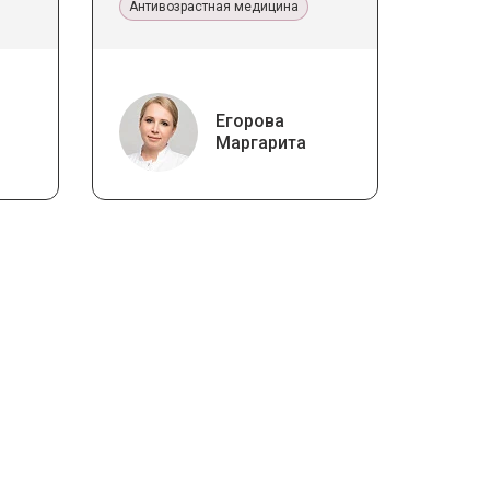
эстетической медицине
Антивозрастная медицина
Егорова
Маргарита