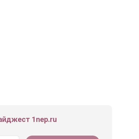
йджест 1nep.ru