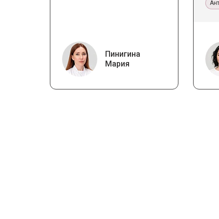
Ан
Пинигина
Мария