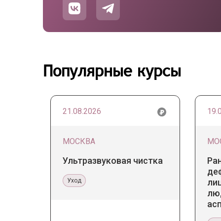
Популярные курсы
21.08.2026
19.
МОСКВА
МО
Ультразвуковая чистка
Ра
де
Уход
лиц
лю
ас
те