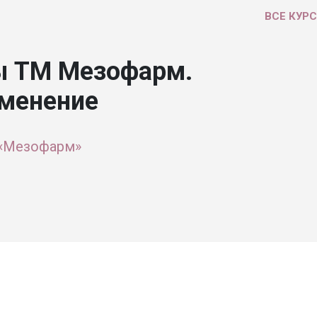
ВСЕ КУР
ы ТМ Мезофарм.
именение
 «Мезофарм»