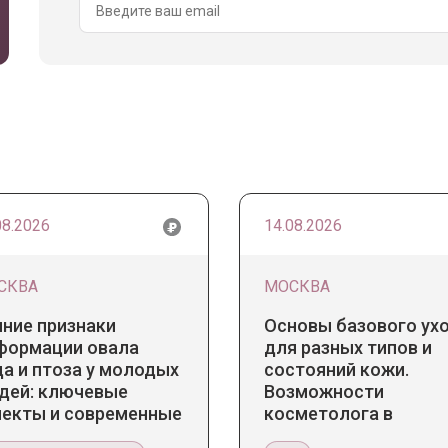
08.2026
14.08.2026
СКВА
МОСКВА
нние признаки
Основы базового ух
формации овала
для разных типов и
а и птоза у молодых
состояний кожи.
дей: ключевые
Возможности
пекты и современные
косметолога в
нденции
кабинете и дома