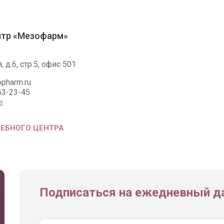
нтр «Мезофарм»
, д.6, стр.5, офис 501
pharm.ru
63-23-45
е
ЧЕБНОГО ЦЕНТРА
Подписаться на ежедневный да