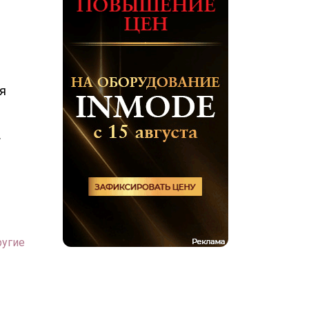
я
.
ругие