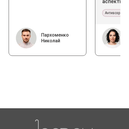
аспекты и
тенденции
Антивозрастн
Пархоменко
Николай