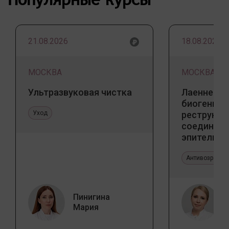
21.08.2026
18.08.2026
МОСКВА
МОСКВА
Ультразвуковая чистка
Лаеннек п
биогенны
Уход
реструкту
соедините
эпителиал
Прикладно
эстетичес
Антивозрастн
Пинигина
Мария