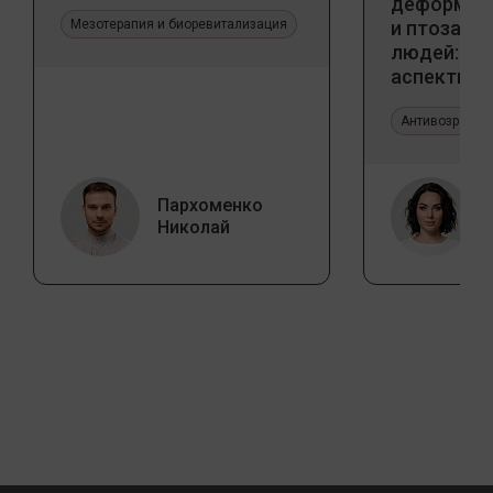
деформаци
Мезотерапия и биоревитализация
и птоза у
людей: к
аспекты и
тенденции
Антивозрастн
Пархоменко
Николай