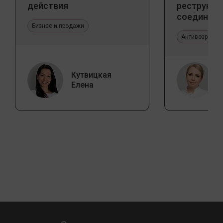
действия
реструкту
соедините
Бизнес и продажи
эпителиал
Прикладно
Антивозрастн
эстетичес
Кутвицкая
Елена