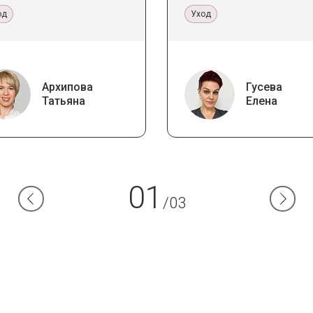
ереотипы
кабинете и дома
од
Уход
Архипова
Гусева
Татьяна
Елена
01
/03