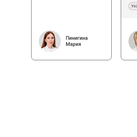
ст
Ух
Пинигина
Мария