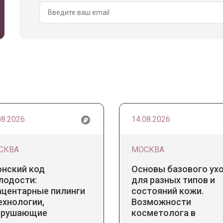
08.2026
14.08.2026
СКВА
МОСКВА
онский код
Основы базового ух
лодости:
для разных типов и
ацентарные пилинги
состояний кожи.
ехнологии,
Возможности
зрушающие
косметолога в