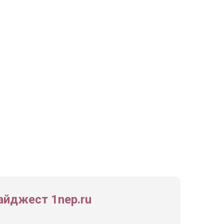
йджест 1nep.ru