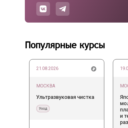
Популярные курсы
21.08.2026
19.
МОСКВА
МО
Ультразвуковая чистка
Яп
мо
Уход
пл
и т
ра