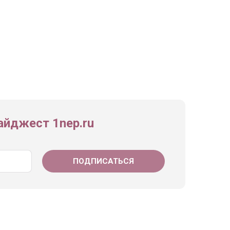
йджест 1nep.ru