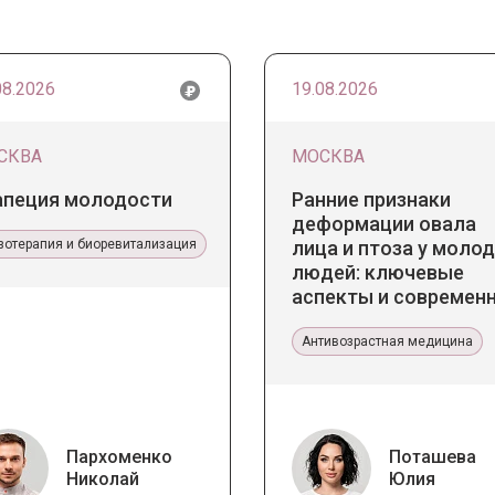
08.2026
19.08.2026
СКВА
МОСКВА
апеция молодости
Ранние признаки
деформации овала
зотерапия и биоревитализация
лица и птоза у моло
людей: ключевые
аспекты и современ
тенденции
Антивозрастная медицина
Пархоменко
Поташева
Николай
Юлия