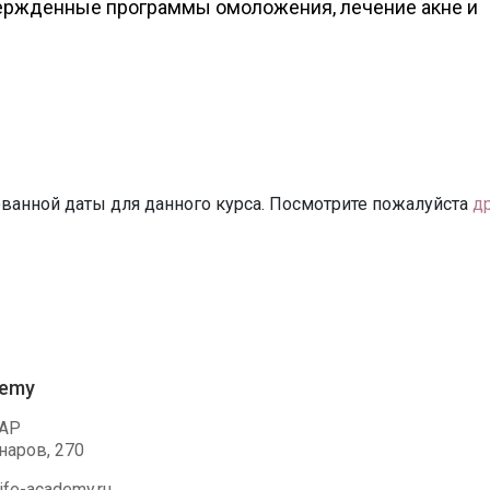
ержденные программы омоложения, лечение акне и
ванной даты для данного курса. Посмотрите пожалуйста
д
demy
АР
наров, 270
ife-academy.ru