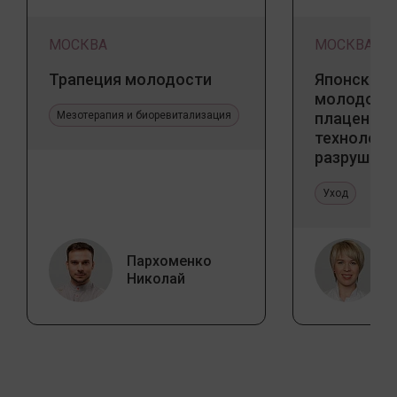
МОСКВА
МОСКВА
Трапеция молодости
Японский 
молодости
Мезотерапия и биоревитализация
плацентар
технологи
разрушаю
стереоти
Уход
Пархоменко
Николай