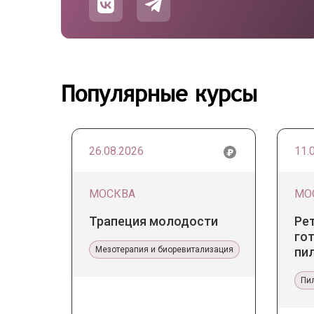
Популярные курсы
26.08.2026
11.
МОСКВА
МО
Трапеция молодости
Ре
гот
Мезотерапия и биоревитализация
пи
Пи