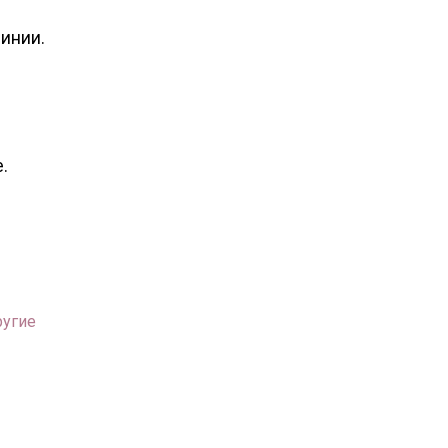
инии.
.
ругие