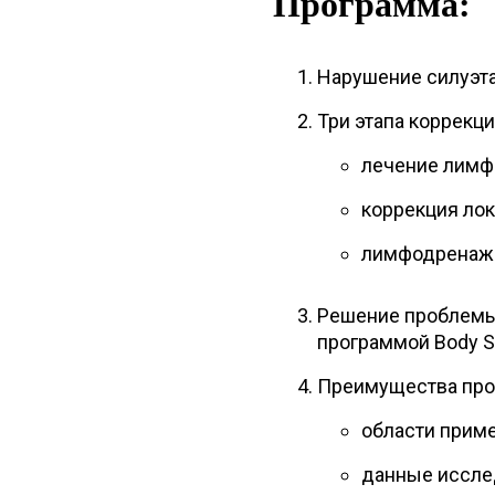
Программа:
Нарушение силуэта
Три этапа коррекц
лечение лимф
коррекция ло
лимфодренаж
Решение проблемы
программой Body S
Преимущества про
области прим
данные исслед