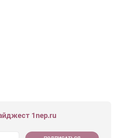
йджест 1nep.ru