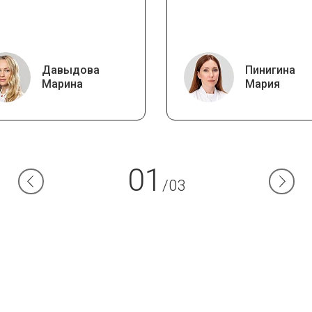
Давыдова
Пинигина
Марина
Мария
01
/03