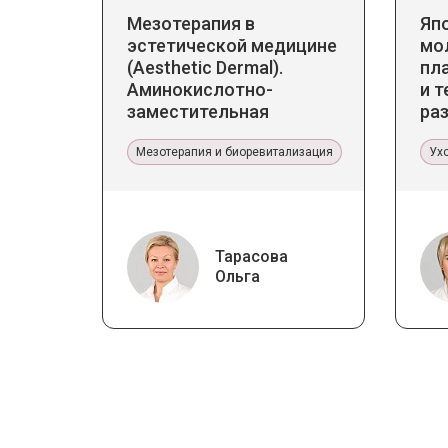
Мезотерапия в
Яп
эстетической медицине
мо
(Aesthetic Dermal).
пл
Аминокислотно-
и т
заместительная
ра
терапия Jalupro
ст
Мезотерапия и биоревитализация
Ух
Тарасова
Ольга