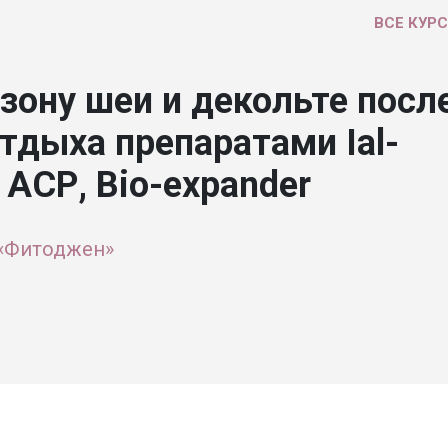
ВСЕ КУР
зону шеи и декольте посл
отдыха препаратами Ial-
 АСР, Bio-expander
 «Фитоджен»