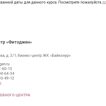
ванной даты для данного курса. Посмотрите пожалуйста
д
нтр «Фитоджен»
ова, д. 2/1, бизнес-центр ЖК «Байконур»
gen.ru
2-60-15
04-64-34
30-49-12
е
ЧЕБНОГО ЦЕНТРА