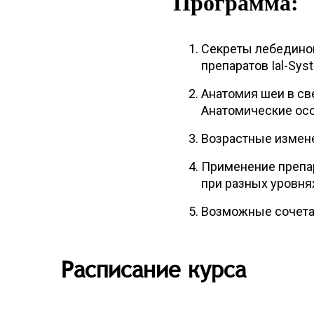
Программа:
Секреты лебединой
препаратов Ial-Syst
Анатомия шеи в св
Анатомические осо
Возрастные измене
Применение препара
при разных уровня
Возможные сочетан
Расписание курса