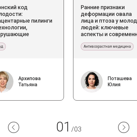
онский код
Ранние признаки
лодости:
деформации овала
ацентарные пилинги
лица и птоза у моло
ехнологии,
людей: ключевые
зрушающие
аспекты и современ
ереотипы
тенденции
од
Антивозрастная медицина
Архипова
Поташева
Татьяна
Юлия
01
/03