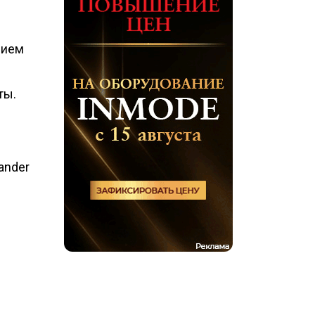
нием
ты.
ander