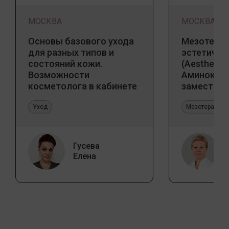
МОСКВА
МОСКВА
Основы базового ухода
Мезотерап
для разных типов и
эстетичес
состояний кожи.
(Aesthetic 
Возможности
Аминокис
косметолога в кабинете
заместите
и дома
Jalupro
Уход
Мезотерапия 
Гусева
Елена