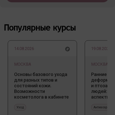
Популярные курсы
14.08.2026
19.08.2026
МОСКВА
МОСКВА
Основы базового ухода
Ранние пр
для разных типов и
деформаци
состояний кожи.
и птоза у
Возможности
людей: к
косметолога в кабинете
аспекты и
и дома
тенденции
Уход
Антивозрастн