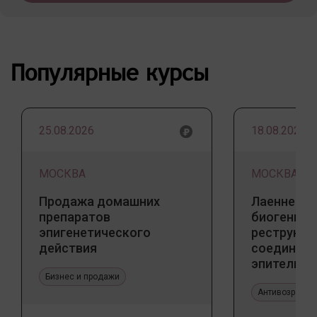
Популярные курсы
25.08.2026
18.08.2026
МОСКВА
МОСКВА
Продажа домашних
Лаеннек п
препаратов
биогенны
эпигенетического
реструкту
действия
соедините
эпителиал
Бизнес и продажи
Прикладно
эстетичес
Антивозрастн