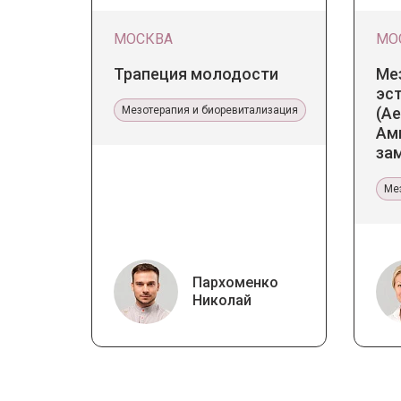
МОСКВА
МО
Трапеция молодости
Ме
эс
Мезотерапия и биоревитализация
(Ae
Ам
за
тер
Ме
Пархоменко
Николай