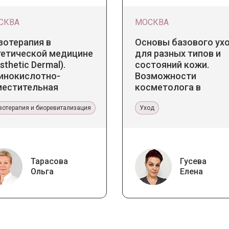
СКВА
МОСКВА
зотерапия в
Основы базового ух
тетической медицине
для разных типов и
sthetic Dermal).
состояний кожи.
инокислотно-
Возможности
местительная
косметолога в
апия Jalupro
кабинете и дома
зотерапия и биоревитализация
Уход
Тарасова
Гусева
Ольга
Елена