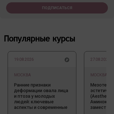
Популярные курсы
19.08.2026
27.08.2026
МОСКВА
МОСКВА
Ранние признаки
Мезотерап
деформации овала лица
эстетичес
и птоза у молодых
(Aesthetic 
людей: ключевые
Аминокис
аспекты и современные
заместите
тенденции
Jalupro