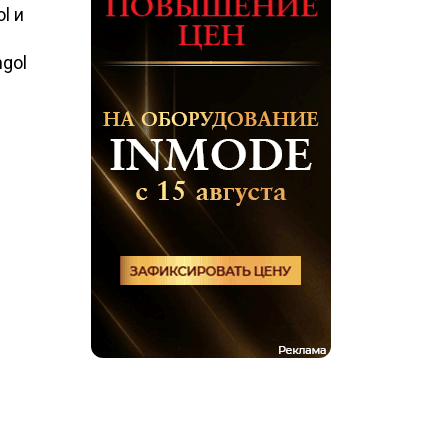
l и
gol