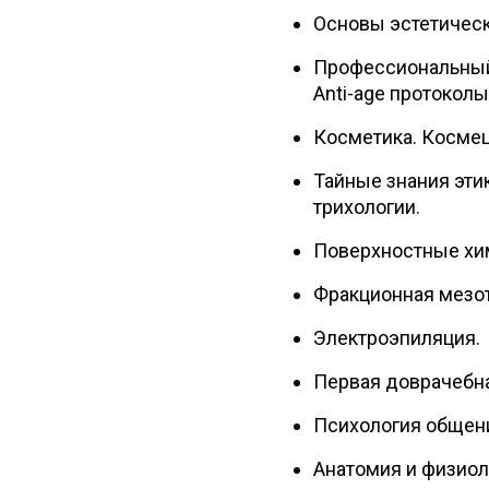
Основы эстетическ
Профессиональный 
Аnti-age протоколы
Косметика. Космец
Тайные знания эти
трихологии.
Поверхностные хим
Фракционная мезот
Электроэпиляция.
Первая доврачебна
Психология общени
Анатомия и физиол