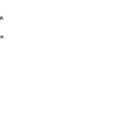
й.
и.