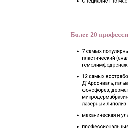
Специалист по ма
Более 20 професс
7 самых популярны
пластический (ана
гемолимфодренаж
12 самых востребо
Д`Арсонваль, гальв
фонофорез, дермап
микродермабразия,
лазерный липолиз 
механическая и уль
профессиональные