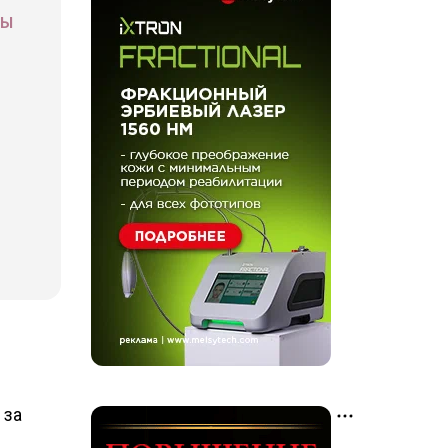
СЫ
 за