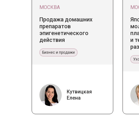
МОСКВА
МО
Продажа домашних
Яп
препаратов
мо
эпигенетического
пл
действия
и т
ра
Бизнес и продажи
ст
Ух
Кутвицкая
Елена