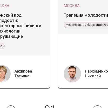
СКВА
МОСКВА
онский код
Трапеция молодости
лодости:
ацентарные пилинги
Мезотерапия и биоревитализ
ехнологии,
зрушающие
ереотипы
од
Архипова
Пархоменко
Татьяна
Николай