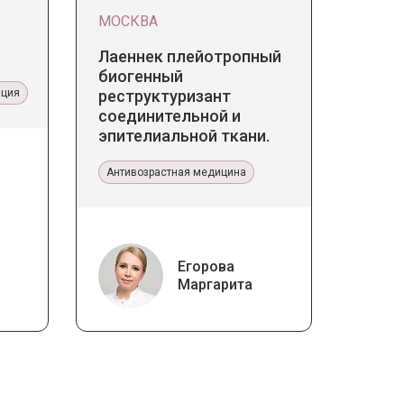
МОСКВА
Лаеннек плейотропный
биогенный
ация
реструктуризант
соединительной и
эпителиальной ткани.
Прикладное значение в
эстетической медицине
Антивозрастная медицина
Егорова
Маргарита