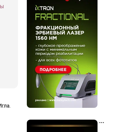
СЫ
гла.