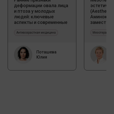
деформации овала лица
эстетичес
и птоза у молодых
(Aesthetic 
людей: ключевые
Аминокис
аспекты и современные
заместите
тенденции
Jalupro
Антивозрастная медицина
Мезотерапия 
Поташева
Юлия