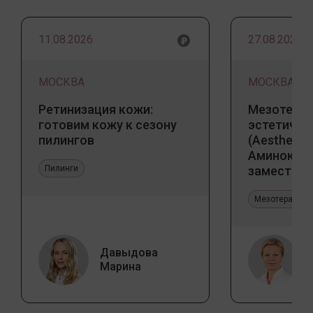
11.08.2026
27.08.2026
МОСКВА
МОСКВА
Ретинизация кожи:
Мезотерап
готовим кожу к сезону
эстетичес
пилингов
(Aesthetic 
Аминокис
Пилинги
заместите
Jalupro
Мезотерапия 
Давыдова
Марина