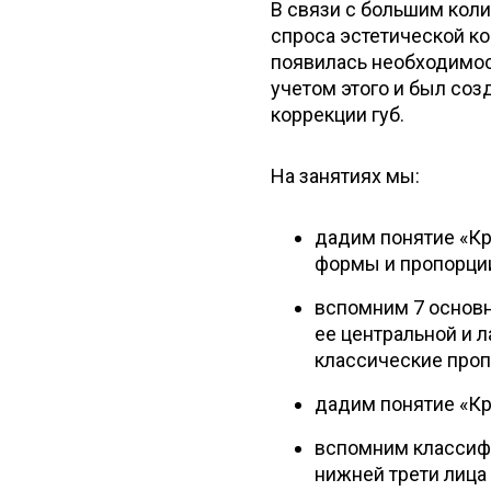
В связи с большим кол
спроса эстетической ко
появилась необходимос
учетом этого и был со
коррекции губ.
На занятиях мы:
дадим понятие «Кр
формы и пропорции
вспомним 7 основн
ее центральной и л
классические проп
дадим понятие «Кр
вспомним классифи
нижней трети лица