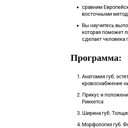
сравним Европейс
восточными метод
Вы научитесь выпо
которая поможет л
сделает человека 
Программа:
Анатомия губ: эст
кровоснабжение ни
Прикус и положение
Риккетса
Ширина губ. Толщин
Морфология губ. Ф