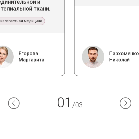
единительной и
телиальной ткани.
икладное значение в
тетической медицине
тивозрастная медицина
Егорова
Пархоменко
Маргарита
Николай
01
/03