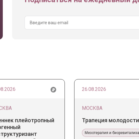
08.2026
26.08.2026
СКВА
МОСКВА
еннек плейотропный
Трапеция молодости
огенный
структуризант
Мезотерапия и биоревитализ