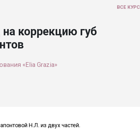
ВСЕ КУР
 на коррекцию губ
нтов
вания «Elia Grazia»
понтовой Н.Л. из двух частей.