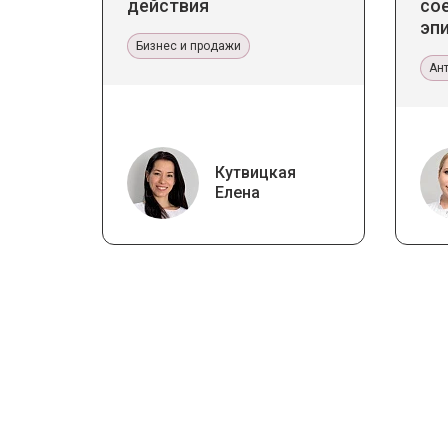
действия
со
эпи
Бизнес и продажи
Пр
эс
Ан
Кутвицкая
Елена