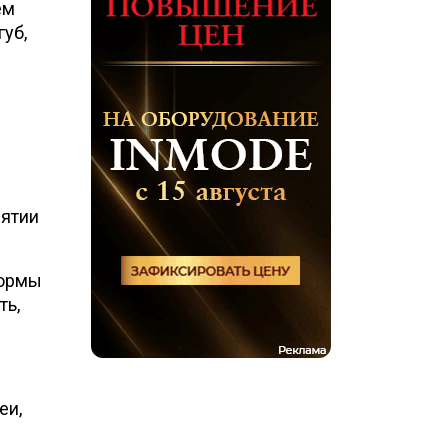
ем
уб,
иятии
формы
ть,
еи,