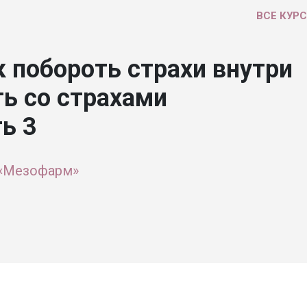
ВСЕ КУР
к побороть страхи внутри
ть со страхами
ь 3
 «Мезофарм»