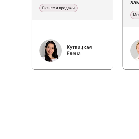
за
Бизнес и продажи
тер
Ме
Кутвицкая
Елена