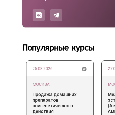
Популярные курсы
25.08.2026
27.
МОСКВА
МО
Продажа домашних
Ме
препаратов
эс
эпигенетического
(Ae
действия
Ам