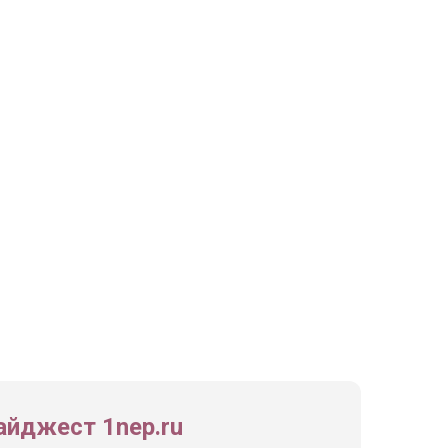
йджест 1nep.ru