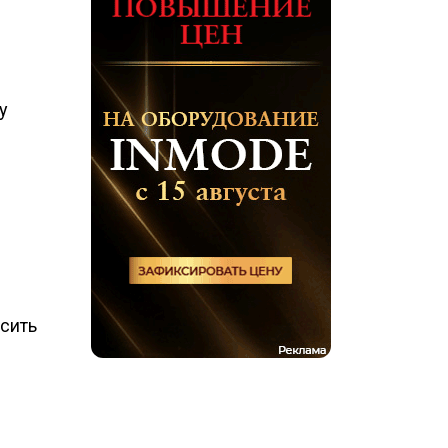
у
ысить