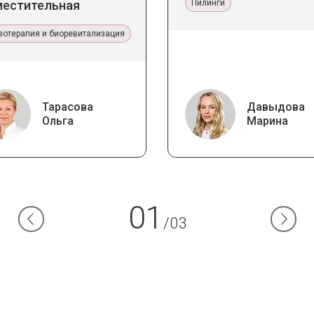
местительная
Пилинги
апия Jalupro
зотерапия и биоревитализация
Тарасова
Давыдова
Ольга
Марина
01
/03