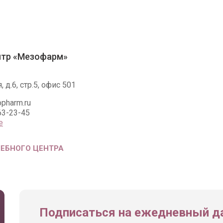
нтр «Мезофарм»
, д.6, стр.5, офис 501
pharm.ru
63-23-45
е
ЧЕБНОГО ЦЕНТРА
Подписаться на ежедневный да