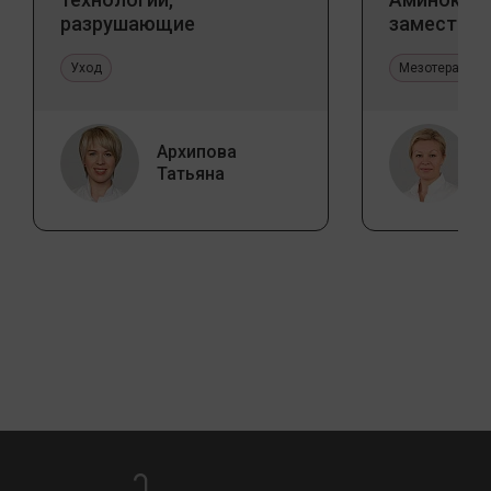
разрушающие
заместите
стереотипы
Jalupro
Уход
Мезотерапия 
Архипова
Татьяна