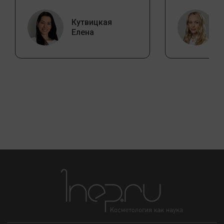
Кутвицкая
Елена