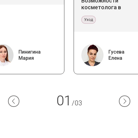
Возможности
косметолога в
кабинете и дома
Уход
Пинигина
Гусева
Мария
Елена
01
/03