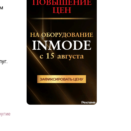
ом
уг.
ругие