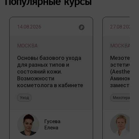
Популярные курсы
14.08.2026
27.08.2026
МОСКВА
МОСКВА
Основы базового ухода
Мезотерап
для разных типов и
эстетичес
состояний кожи.
(Aesthetic 
Возможности
Аминокис
косметолога в кабинете
заместите
и дома
Jalupro
Уход
Мезотерапия 
Гусева
Елена