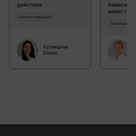
действия
Аминокис
заместите
Бизнес и продажи
Jalupro
Мезотерапия 
Кутвицкая
Елена