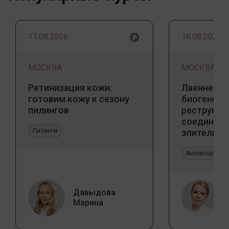
11.08.2026
18.08.2026
МОСКВА
МОСКВА
Ретинизация кожи:
Лаеннек п
готовим кожу к сезону
биогенны
пилингов
реструкту
соедините
Пилинги
эпителиал
Прикладно
эстетичес
Антивозрастн
Давыдова
Марина