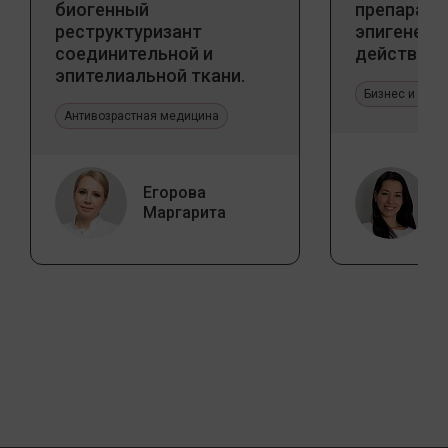
биогенный
препарато
реструктуризант
эпигенети
соединительной и
действия
эпителиальной ткани.
Прикладное значение в
Бизнес и про
эстетической медицине
Антивозрастная медицина
Егорова
Маргарита