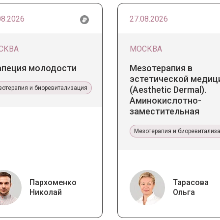
08.2026
27.08.2026
СКВА
МОСКВА
апеция молодости
Мезотерапия в
эстетической медиц
зотерапия и биоревитализация
(Aesthetic Dermal).
Аминокислотно-
заместительная
терапия Jalupro
Мезотерапия и биоревитализ
Пархоменко
Тарасова
Николай
Ольга