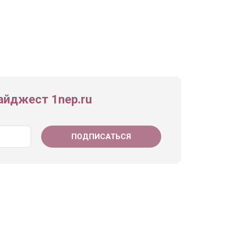
йджест 1nep.ru