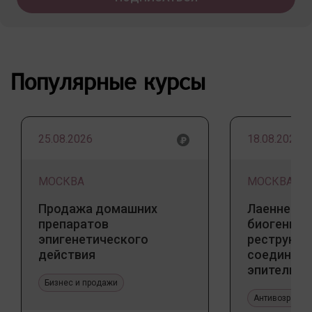
Популярные курсы
25.08.2026
18.08.2026
МОСКВА
МОСКВА
Продажа домашних
Лаеннек п
препаратов
биогенны
эпигенетического
реструкту
действия
соедините
эпителиал
Бизнес и продажи
Прикладно
эстетичес
Антивозрастн