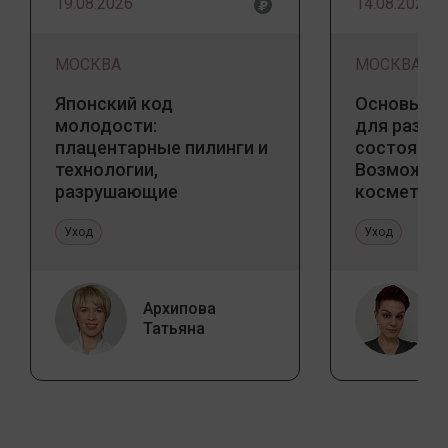
19.08.2026
14.08.2026
МОСКВА
МОСКВА
Японский код
Основы ба
молодости:
для разны
плацентарные пилинги и
состояний
технологии,
Возможно
разрушающие
косметоло
стереотипы
и дома
Уход
Уход
Архипова
Татьяна