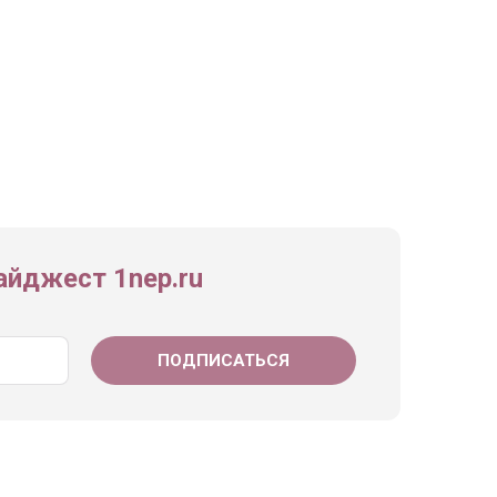
йджест 1nep.ru