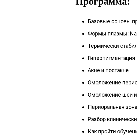
Программа:
Базовые основы пр
Формы плазмы: Nаti
Термически стаби
Гиперпигментация
Акне и постакне
Омоложение перио
Омоложение шеи и
Периоральная зон
Разбор клиническ
Как пройти обучени