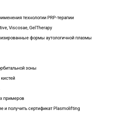
именения технологии PRP-терапии
ve, Viscosae, GelTherapy
лизированные формы аутологичной плазмы
рбитальной зоны
 кистей
а
их примеров
е и получить сертификат Plasmolifting