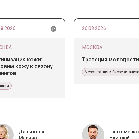
08.2026
26.08.2026
СКВА
МОСКВА
тинизация кожи:
Трапеция молодости
овим кожу к сезону
лингов
Мезотерапия и биоревитализ
линги
Давыдова
Пархоменко
Марина
Николай