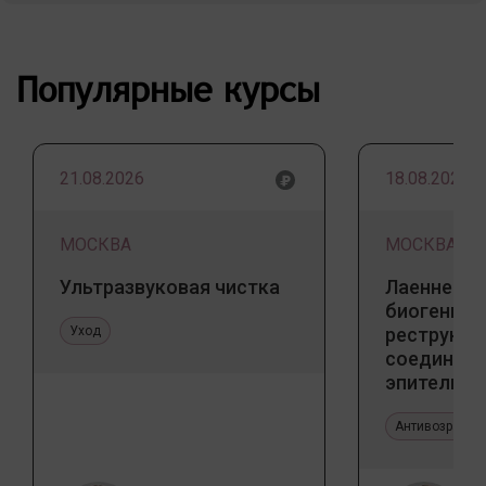
Популярные курсы
21.08.2026
18.08.2026
МОСКВА
МОСКВА
Ультразвуковая чистка
Лаеннек п
биогенны
Уход
реструкту
соедините
эпителиал
Прикладно
эстетичес
Антивозрастн