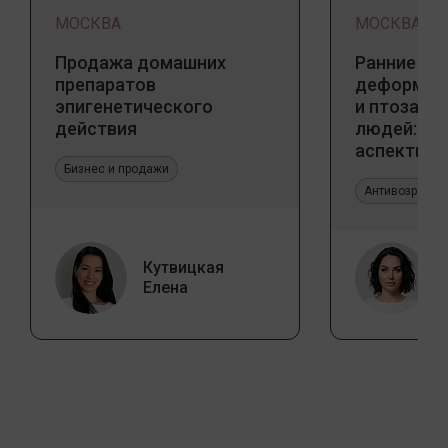
МОСКВА
МОСКВА
Продажа домашних
Ранние пр
препаратов
деформаци
эпигенетического
и птоза у
действия
людей: к
аспекты и
Бизнес и продажи
тенденции
Антивозрастн
Кутвицкая
Елена