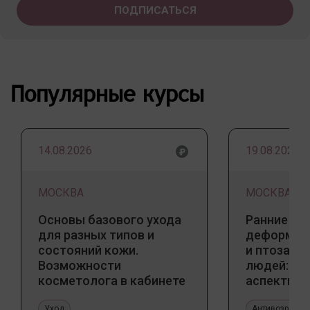
Популярные курсы
14.08.2026
19.08.2026
МОСКВА
МОСКВА
Основы базового ухода
Ранние пр
для разных типов и
деформаци
состояний кожи.
и птоза у
Возможности
людей: к
косметолога в кабинете
аспекты и
и дома
тенденции
Уход
Антивозрастн