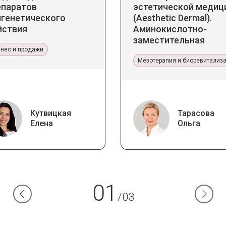
епаратов
эстетической медиц
игенетического
(Aesthetic Dermal).
йствия
Аминокислотно-
заместительная
знес и продажи
терапия Jalupro
Мезотерапия и биоревитализ
Кутвицкая
Тарасова
Елена
Ольга
01
/03