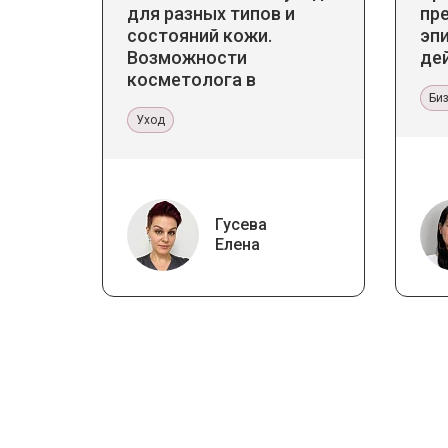
для разных типов и
пр
состояний кожи.
эп
Возможности
де
косметолога в
кабинете и дома
Би
Уход
Гусева
Елена