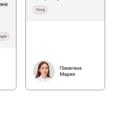
ине
Уход
ация
Пинигина
Мария