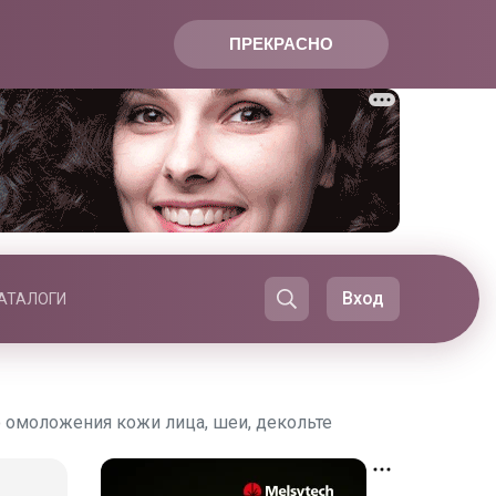
ПРЕКРАСНО
Вход
АТАЛОГИ
о омоложения кожи лица, шеи, декольте