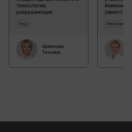
технологии,
Аминокис
разрушающие
заместите
стереотипы
Jalupro
Уход
Мезотерапия 
Архипова
Татьяна