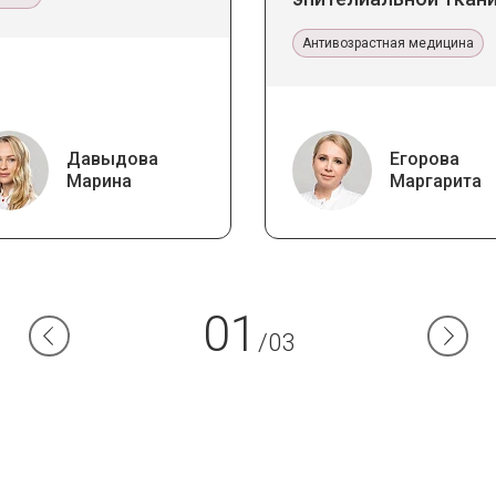
Прикладное значение
эстетической медиц
Антивозрастная медицина
Давыдова
Егорова
Марина
Маргарита
01
/03