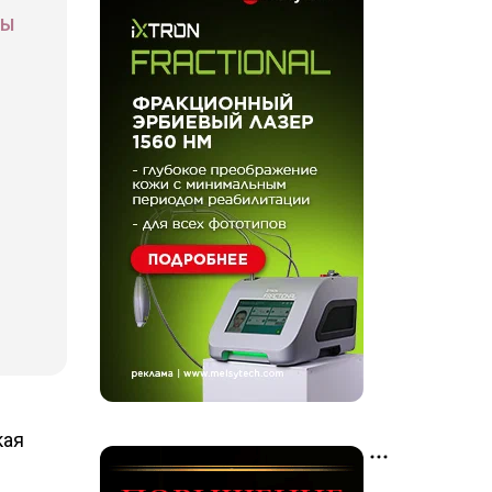
СЫ
кая