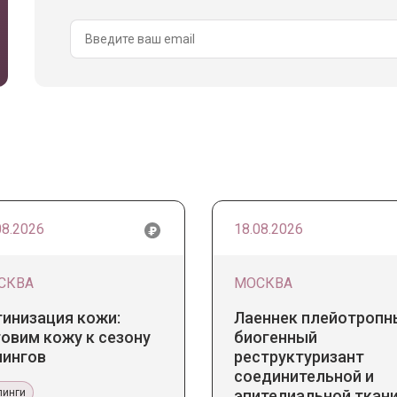
08.2026
18.08.2026
СКВА
МОСКВА
тинизация кожи:
Лаеннек плейотропн
овим кожу к сезону
биогенный
лингов
реструктуризант
соединительной и
линги
эпителиальной ткани