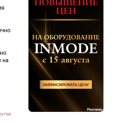
ия
ично
жно
 на
ругие