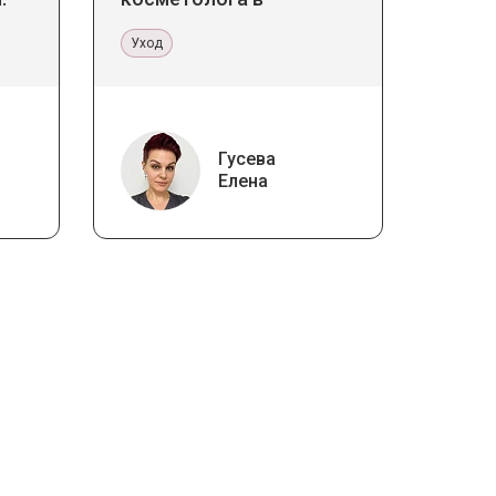
 в
кабинете и дома
ине
Уход
Гусева
Елена