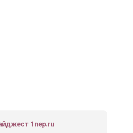
йджест 1nep.ru