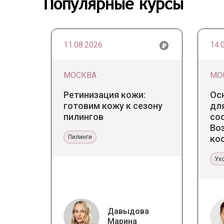
Популярные курсы
11.08.2026
14.
МОСКВА
МО
Ретинизация кожи:
Ос
готовим кожу к сезону
для
пилингов
со
Во
Пилинги
ко
ка
Ух
Давыдова
Марина