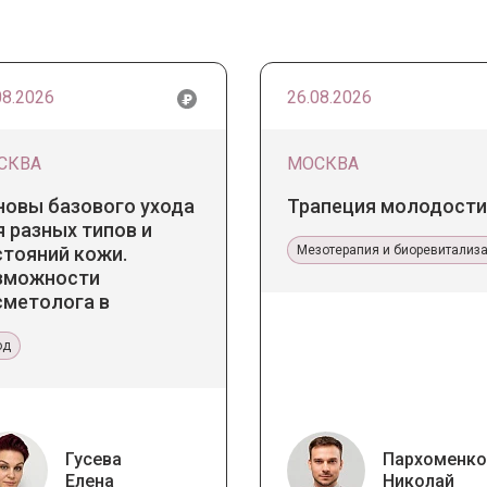
08.2026
26.08.2026
СКВА
МОСКВА
новы базового ухода
Трапеция молодости
 разных типов и
стояний кожи.
Мезотерапия и биоревитализ
зможности
сметолога в
бинете и дома
од
Гусева
Пархоменко
Елена
Николай