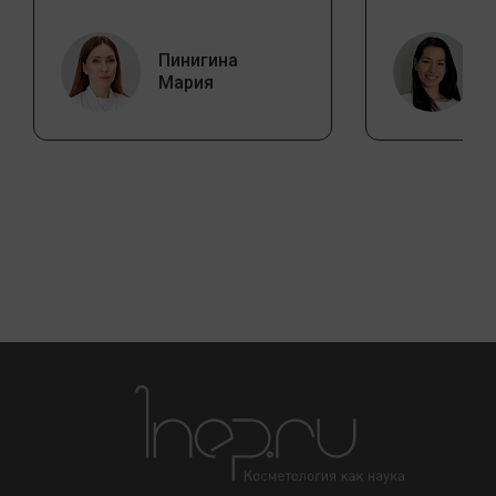
Пинигина
Мария