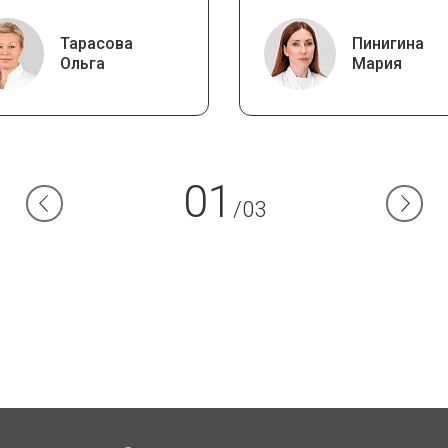
Тарасова
Пинигина
Ольга
Мария
01
/03