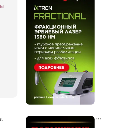
СЫ
з.