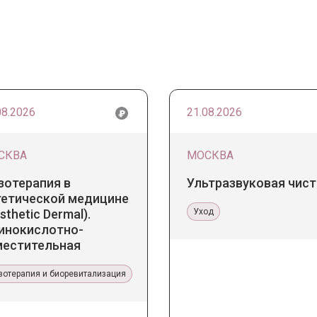
08.2026
21.08.2026
СКВА
МОСКВА
зотерапия в
Ультразвуковая чист
тетической медицине
sthetic Dermal).
Уход
инокислотно-
местительная
апия Jalupro
зотерапия и биоревитализация