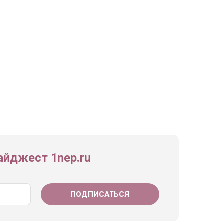
йджест 1nep.ru