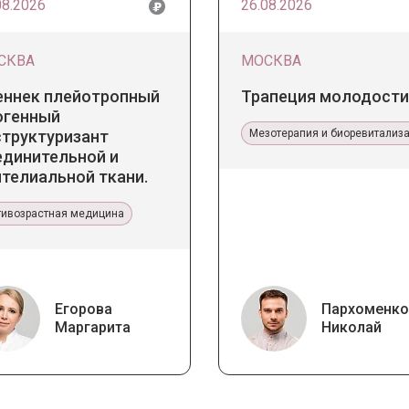
08.2026
26.08.2026
СКВА
МОСКВА
еннек плейотропный
Трапеция молодости
огенный
структуризант
Мезотерапия и биоревитализ
единительной и
телиальной ткани.
икладное значение в
тетической медицине
тивозрастная медицина
Егорова
Пархоменко
Маргарита
Николай