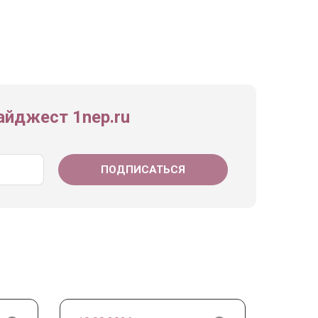
йджест 1nep.ru