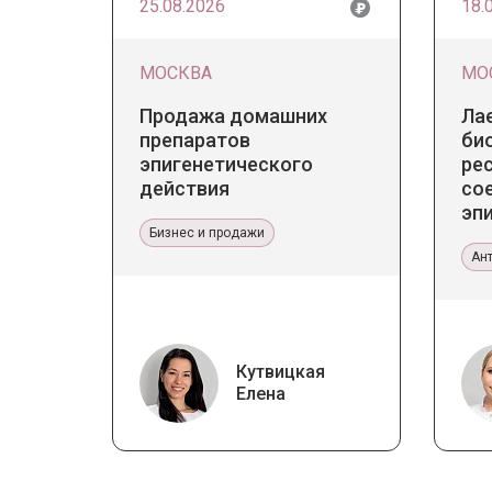
25.08.2026
18.
МОСКВА
МО
Продажа домашних
Ла
препаратов
би
эпигенетического
ре
действия
со
эпи
Бизнес и продажи
Пр
эс
Ан
Кутвицкая
Елена