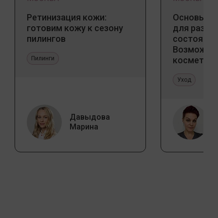
Ретинизация кожи:
Основы ба
готовим кожу к сезону
для разны
пилингов
состояний
Возможно
Пилинги
косметоло
и дома
Уход
Давыдова
Марина