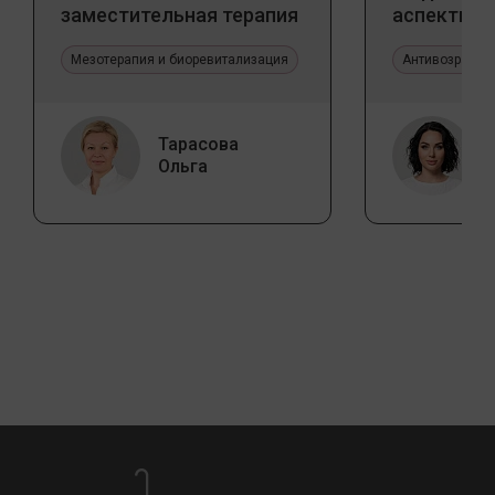
заместительная терапия
аспекты и
Jalupro
тенденции
Мезотерапия и биоревитализация
Антивозрастн
Тарасова
Ольга