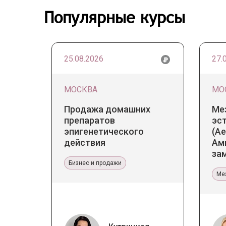
Популярные курсы
25.08.2026
27.
МОСКВА
МО
Продажа домашних
Ме
препаратов
эс
эпигенетического
(Ae
действия
Ам
за
Бизнес и продажи
тер
Ме