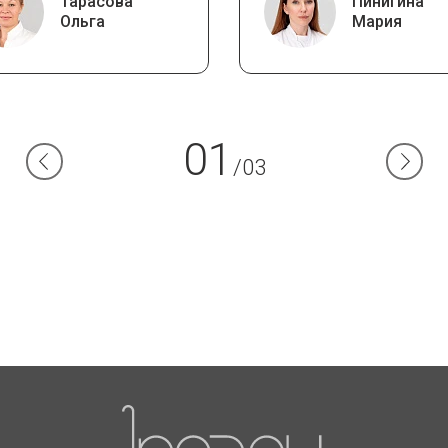
Тарасова
Пинигина
Ольга
Мария
01
/03