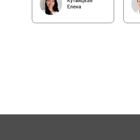
Кутвицкая
Елена