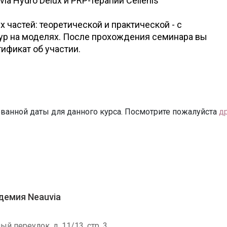
a Hydro Delux и PRP-терапии Cellenis
х частей: теоретической и практической - с
р на моделях. После прохождения семинара вы
ификат об участии.
ванной даты для данного курса. Посмотрите пожалуйста
д
демия Neauvia
й переулок, д. 11/13, стр. 3