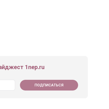
йджест 1nep.ru