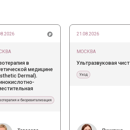
08.2026
21.08.2026
СКВА
МОСКВА
зотерапия в
Ультразвуковая чист
тетической медицине
sthetic Dermal).
Уход
инокислотно-
местительная
апия Jalupro
зотерапия и биоревитализация