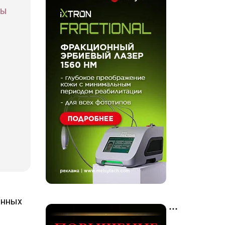
СЫ
енных