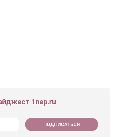
йджест 1nep.ru