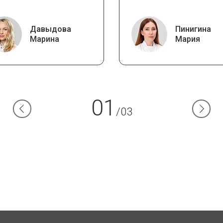
Давыдова
Пинигина
Марина
Мария
01
/03