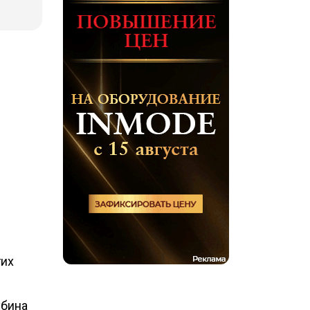
гих
убина