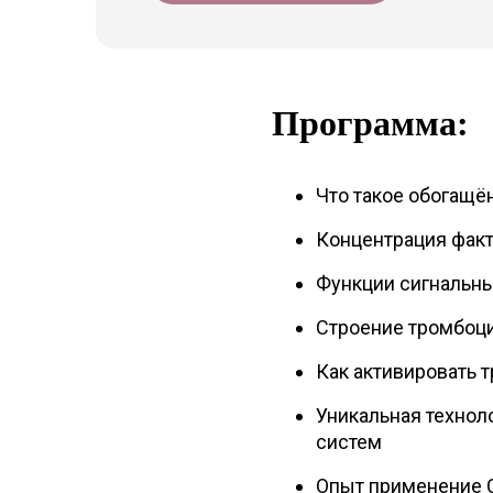
Программа:
Что такое обогащё
Концентрация факт
Функции сигнальн
Строение тромбоци
Как активировать 
Уникальная техноло
систем
Опыт применение C