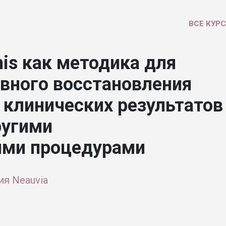
ВСЕ КУР
nis как методика для
вного восстановления
 клинических результатов
ругими
ими процедурами
ия Neauvia