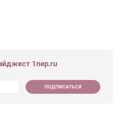
йджест 1nep.ru