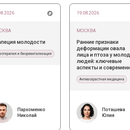
08.2026
19.08.2026
СКВА
МОСКВА
апеция молодости
Ранние признаки
деформации овала
зотерапия и биоревитализация
лица и птоза у моло
людей: ключевые
аспекты и современ
тенденции
Антивозрастная медицина
Пархоменко
Поташева
Николай
Юлия