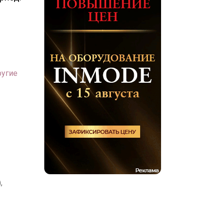
ругие
,