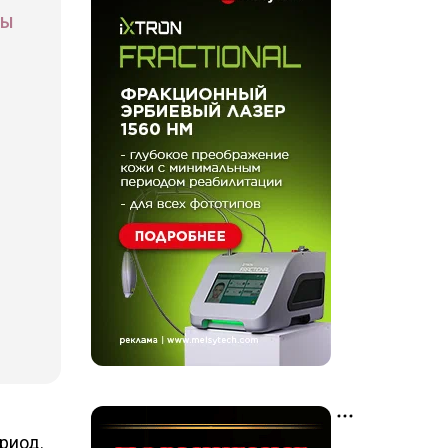
СЫ
риод.