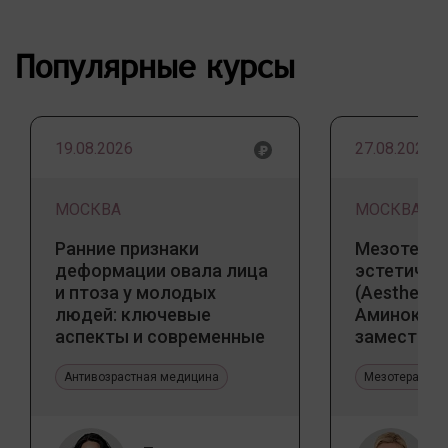
Популярные курсы
19.08.2026
27.08.2026
МОСКВА
МОСКВА
Ранние признаки
Мезотерап
деформации овала лица
эстетичес
и птоза у молодых
(Aesthetic 
людей: ключевые
Аминокис
аспекты и современные
заместите
тенденции
Jalupro
Антивозрастная медицина
Мезотерапия 